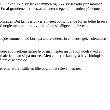
 Gul, hvor 0.- 2. klasse er sammen og 3.-5. klasse arbejder sammen.
 En af grundene hertil er, at de lærer meget af hinanden på denne
ge områder. Det kan derfor være meget opmuntrende for en tidlig læser i
med nogle mindre børn, hvor han/hun så alligevel oplever at kunne
 arbejde sammen med børn på andre alderstrin end ens eget. Tolerancen
være et billedkunstemne hvor man henter inspiration udefra ved at
e malerier, man så på museet. Men emnerne kan også have biologisk,
å praktisk arbejde.
eller at fremstille en lille bog om et relevant emne.