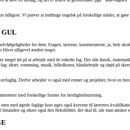
n tidligere. Vi prøver at inddrage engelsk på forskellige måder, at gøre 
 GUL
elvfølgeligheder for dem. Etagen, lærerne, kammeraterne, ja, hele skol
bliver alligevel ændret noget.
er meget tid på at arbejde med de enkelte fag. Der står dansk, matemat
 fag: idræt, svømning, musik, billedkunst, håndarbejde og sløjd på skemae
værfaglig. Derfor arbejder vi også med emner og projekter, hvor en bred
rimenterer med forskellige former for færdighedstræning.
, men med øgede faglige krav øges også kravene til lærernes kvalifikatione
 hinanden og sikrer også den fleksibilitet, der skal til, når man ønsker
GE