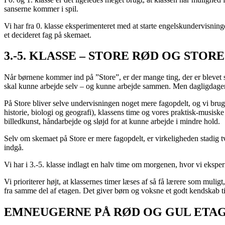
sanserne kommer i spil.
Vi har fra 0. klasse eksperimenteret med at starte engelskundervisninge
et decideret fag på skemaet.
3.-5. KLASSE
–
STORE RØD OG STORE
Når børnene kommer ind på ”Store”, er der mange ting, der er blevet s
skal kunne arbejde selv – og kunne arbejde sammen. Men dagligdagen 
På Store bliver selve undervisningen noget mere fagopdelt, og vi brug
historie, biologi og geografi), klassens time og vores praktisk-musiske
billedkunst, håndarbejde og sløjd for at kunne arbejde i mindre hold.
Selv om skemaet på Store er mere fagopdelt, er virkeligheden stadig t
indgå.
Vi har i 3.-5. klasse indlagt en halv time om morgenen, hvor vi ekspe
Vi prioriterer højt, at klassernes timer læses af så få lærere som muligt
fra samme del af etagen. Det giver børn og voksne et godt kendskab til
EMNEUGERNE PÅ RØD OG GUL ETA