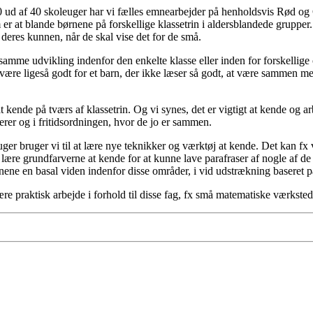
 10 ud af 40 skoleuger har vi fælles emnearbejder på henholdsvis Rød og
r at blande børnene på forskellige klassetrin i aldersblandede grupper.
 deres kunnen, når de skal vise det for de små.
ar samme udvikling indenfor den enkelte klasse eller inden for forskelli
n være ligeså godt for et barn, der ikke læser så godt, at være sammen 
t kende på tværs af klassetrin. Og vi synes, det er vigtigt at kende og
erer og i fritidsordningen, hvor de jo er sammen.
er bruger vi til at lære nye teknikker og værktøj at kende. Det kan fx 
ære grundfarverne at kende for at kunne lave parafraser af nogle af d
rnene en basal viden indenfor disse områder, i vid udstrækning baseret p
praktisk arbejde i forhold til disse fag, fx små matematiske værksteder 