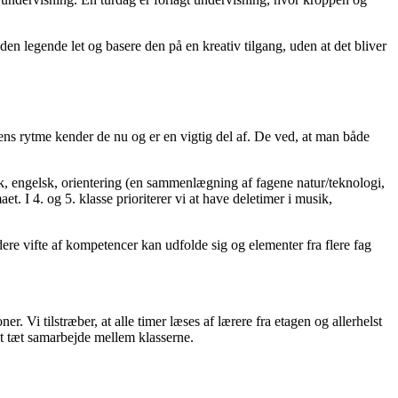
den legende let og basere den på en kreativ tilgang, uden at det bliver
ens rytme kender de nu og er en vigtig del af. De ved, at man både
ik, engelsk, orientering (en sammenlægning af fagene natur/teknologi,
t. I 4. og 5. klasse prioriterer vi at have deletimer i musik,
ere vifte af kompetencer kan udfolde sig og elementer fra flere fag
r. Vi tilstræber, at alle timer læses af lærere fra etagen og allerhelst
 et tæt samarbejde mellem klasserne.