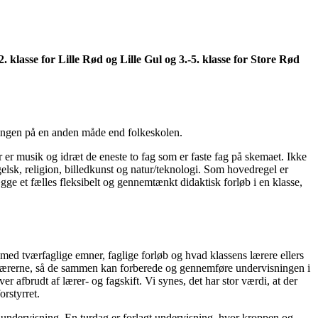
2. klasse for Lille Rød og Lille Gul og 3.-5. klasse for Store Rød
sningen på en anden måde end folkeskolen.
r er musik og idræt de eneste to fag som er faste fag på skemaet. Ikke
elsk, religion, billedkunst og natur/teknologi. Som hovedregel er
ge et fælles fleksibelt og gennemtænkt didaktisk forløb i en klasse,
e med tværfaglige emner, faglige forløb og hvad klassens lærere ellers
sselærerne, så de sammen kan forberede og gennemføre undervisningen i
 afbrudt af lærer- og fagskift. Vi synes, det har stor værdi, at der
orstyrret.
t” undervisning. En turdag er forlagt undervisning, hvor kroppen og