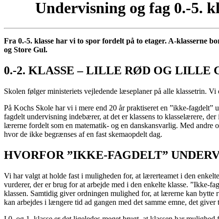
Undervisning og fag 0.-5. k
Fra 0.-5. klasse har vi to spor fordelt på to etager. A-klasserne b
og Store Gul.
0.-2. KLASSE –
LILLE
RØD OG LILLE 
Skolen følger ministeriets vejledende læseplaner på alle klassetrin.
På Kochs Skole har vi i mere end 20 år praktiseret en ”ikke-fagdelt” u
fagdelt undervisning indebærer, at det er klassens to klasselærere, de
lærerne fordelt som en matematik- og en danskansvarlig. Med andre ord
hvor de ikke begrænses af en fast skemaopdelt dag.
HVORFOR
”IKKE-FAGDELT”
UNDERV
Vi har valgt at holde fast i muligheden for, at lærerteamet i den enkel
vurderer, der er brug for at arbejde med i den enkelte klasse. ”Ikke
klassen. Samtidig giver ordningen mulighed for, at lærerne kan bytte r
kan arbejdes i længere tid ad gangen med det samme emne, det giver tid
I 0. og 1. klasse er det ligeledes meget brugt, at klassen har mulighed