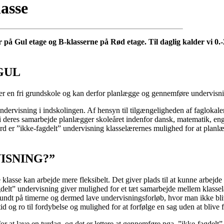
lasse
or på Gul etage og B-klasserne på Rød etage. Til daglig kalder vi 0.-
GUL
 Vi er en fri grundskole og kan derfor planlægge og gennemføre undervi
ndervisning i indskolingen. Af hensyn til tilgængeligheden af faglokale
r i deres samarbejde planlægger skoleåret indenfor dansk, matematik, eng
 er ”ikke-fagdelt” undervisning klasselærernes mulighed for at planlæg
ISNING?”
te klasse kan arbejde mere fleksibelt. Det giver plads til at kunne arbejd
-fagdelt” undervisning giver mulighed for et tæt samarbejde mellem kla
undt på timerne og dermed lave undervisningsforløb, hvor man ikke bliver
 og ro til fordybelse og mulighed for at forfølge en sag uden at blive f
 for at lave en turdag, og det er lettere at gennemføre pga. ”ikke-fagdel