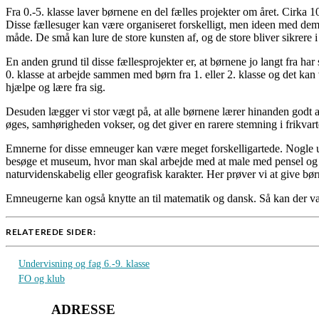
Fra 0.-5. klasse laver børnene en del fælles projekter om året. Cirka
Disse fællesuger kan være organiseret forskelligt, men ideen med dem e
måde. De små kan lure de store kunsten af, og de store bliver sikrere i
En anden grund til disse fællesprojekter er, at børnene jo langt fra h
0. klasse at arbejde sammen med børn fra 1. eller 2. klasse og det ka
hjælpe og lære fra sig.
Desuden lægger vi stor vægt på, at alle børnene lærer hinanden godt a
øges, samhørigheden vokser, og det giver en rarere stemning i frikvart
Emnerne for disse emneuger kan være meget forskelligartede. Nogle ug
besøge et museum, hvor man skal arbejde med at male med pensel og l
naturvidenskabelig eller geografisk karakter. Her prøver vi at give bø
Emneugerne kan også knytte an til matematik og dansk. Så kan der være 
RELATEREDE SIDER:
Undervisning og fag 6.-9. klasse
FO og klub
ADRESSE