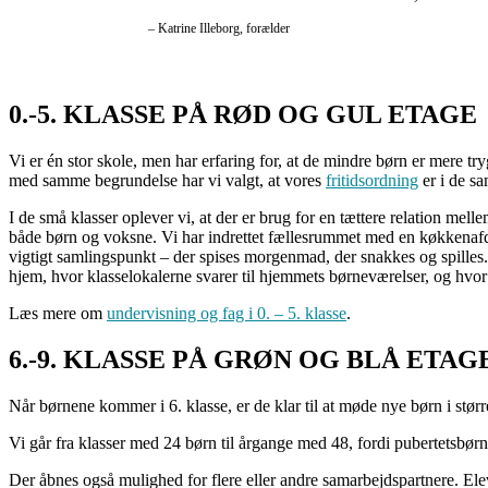
– Katrine Illeborg, forælder
0.-5. KLASSE PÅ RØD OG GUL ETAGE
Vi er én stor skole, men har erfaring for, at de mindre børn er mere tr
med samme begrundelse har vi valgt, at vores
fritidsordning
er i de s
I de små klasser oplever vi, at der er brug for en tættere relation mel
både børn og voksne. Vi har indrettet fællesrummet med en køkkenafdel
vigtigt samlingspunkt – der spises morgenmad, der snakkes og spilles. 
hjem, hvor klasselokalerne svarer til hjemmets børneværelser, og hvo
Læs mere om
undervisning og fag i 0. – 5. klasse
.
6.-9. KLASSE PÅ GRØN OG BLÅ ETAG
Når børnene kommer i 6. klasse, er de klar til at møde nye børn i stør
Vi går fra klasser med 24 børn til årgange med 48, fordi pubertetsbør
Der åbnes også mulighed for flere eller andre samarbejdspartnere. El