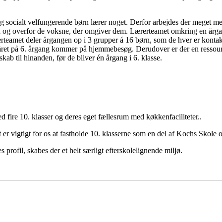
socialt velfungerende børn lærer noget. Derfor arbejdes der meget med
og overfor de voksne, der omgiver dem. Lærerteamet omkring en årgang 
rteamet deler årgangen op i 3 grupper á 16 børn, som de hver er kontakt
året på 6. årgang kommer på hjemmebesøg. Derudover er der en ressourcel
skab til hinanden, før de bliver én årgang i 6. klasse.
 fire 10. klasser og deres eget fællesrum med køkkenfaciliteter..
t er vigtigt for os at fastholde 10. klasserne som en del af Kochs Sko
rofil, skabes der et helt særligt efterskolelignende miljø.