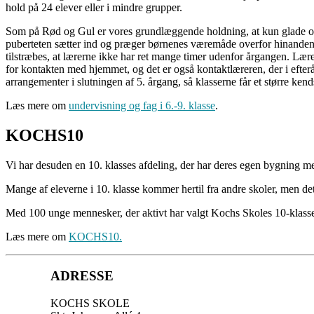
hold på 24 elever eller i mindre grupper.
Som på Rød og Gul er vores grundlæggende holdning, at kun glade og 
puberteten sætter ind og præger børnenes væremåde overfor hinanden 
tilstræbes, at lærerne ikke har ret mange timer udenfor årgangen. Lære
for kontakten med hjemmet, og det er også kontaktlæreren, der i efter
arrangementer i slutningen af 5. årgang, så klasserne får et større kend
Læs mere om
undervisning og fag i 6.-9. klasse
.
KOCHS10
Vi har desuden en 10. klasses afdeling, der har deres egen bygning med
Mange af eleverne i 10. klasse kommer hertil fra andre skoler, men de
Med 100 unge mennesker, der aktivt har valgt Kochs Skoles 10-klasses p
Læs mere om
KOCHS10.
ADRESSE
KOCHS SKOLE