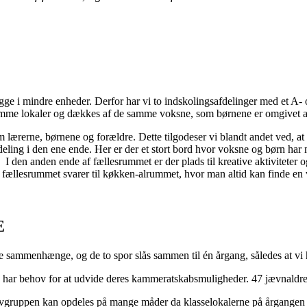
ygge i mindre enheder. Derfor har vi to indskolingsafdelinger med et A- 
amme lokaler og dækkes af de samme voksne, som børnene er omgivet af
lem lærerne, børnene og forældre. Dette tilgodeser vi blandt andet ved, a
ing i den ene ende. Her er der et stort bord hvor voksne og børn har m
I den anden ende af fællesrummet er der plads til kreative aktiviteter o
r fællesrummet svarer til køkken-alrummet, hvor man altid kan finde e
E
re sammenhænge, og de to spor slås sammen til én årgang, således at vi h
n har behov for at udvide deres kammeratskabsmuligheder. 47 jævnaldrend
evgruppen kan opdeles på mange måder da klasselokalerne på årgangen e