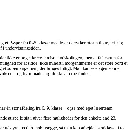
og et B-spor fra 0.-5. klasse med hver deres lærerteam tilknyttet. Og
 i undervisningstiden.
t der ikke er noget lærerværelse i indskolingen, men et fællesrum for
ulighed for at sidde. Ikke mindst i morgentimerne er det store bord et
g et sofaarrangement, der bruges flittigt. Man kan se etagen som et
n voksen – og hvor maden og drikkevarerne findes.
ar én stor afdeling fra 6.-9. klasse – også med eget lærerteam.
e at spejle sig i giver flere muligheder for den enkelte end 23.
r udstyret med to mobilvægge, så man kan arbejde i storklasse, i to