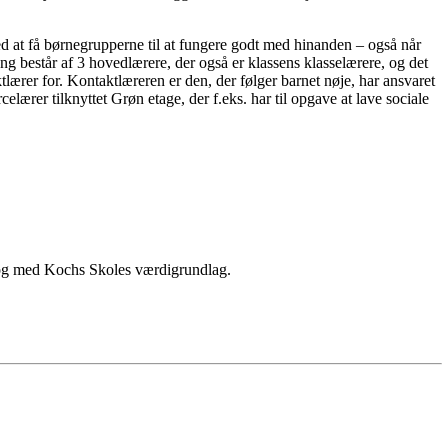
 at få børnegrupperne til at fungere godt med hinanden – også når
består af 3 hovedlærere, der også er klassens klasselærere, og det
lærer for. Kontaktlæreren er den, der følger barnet nøje, har ansvaret
ærer tilknyttet Grøn etage, der f.eks. har til opgave at lave sociale
le og med Kochs Skoles værdigrundlag.